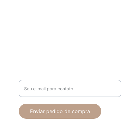
Descubra o melhor da castanha de baru.
Contato
comercial@barukasbr.com
+55 62 99948-2399 ( Revenda )
Digite seu e-mail aqui
Enviar pedido de compra