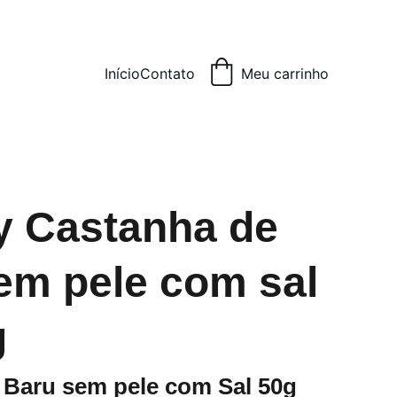
Início
Contato
Meu carrinho
y Castanha de
em pele com sal
g
 Baru sem pele com Sal 50g